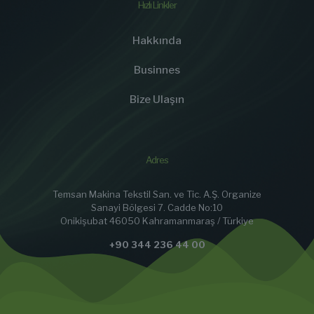
Hızlı Linkler
Hakkında
Businnes
Bize Ulaşın
Adres
Temsan Makina Tekstil San. ve Tic. A.Ş. Organize
Sanayi Bölgesi 7. Cadde No:10
Onikişubat 46050 Kahramanmaraş / Türkiye
+90 344 236 44 00