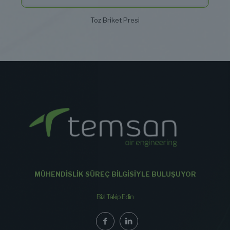
Toz Briket Presi
MÜHENDİSLİK SÜREÇ BİLGİSİYLE BULUŞUYOR
Bizi Takip Edin