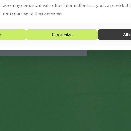
iği artırmak, maliyetleri
s who may combine it with other information that you’ve provided t
 üretim geleceğini desteklemek
 from your use of their services.
y
Customize
Allo
İLETİŞİME GEÇİN