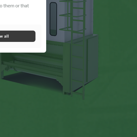
o them or that
w all